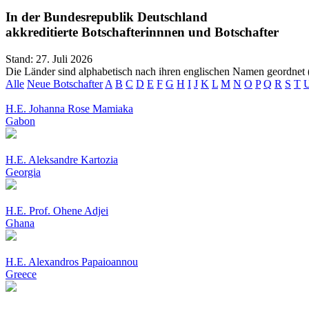
In der Bundesrepublik Deutschland
akkreditierte Botschafterinnnen und Botschafter
Stand:
27. Juli 2026
Die Länder sind alphabetisch nach ihren englischen Namen geordnet (
Alle
Neue Botschafter
A
B
C
D
E
F
G
H
I
J
K
L
M
N
O
P
Q
R
S
T
H.E. Johanna Rose Mamiaka
Gabon
H.E. Aleksandre Kartozia
Georgia
H.E. Prof. Ohene Adjei
Ghana
H.E. Alexandros Papaioannou
Greece