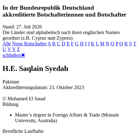
In der Bundesrepublik Deutschland
akkreditierte Botschafterinnnen und Botschafter
Stand:
27. Juli 2026
Die Länder sind alphabetisch nach ihren englischen Namen
geordnet (z.B. Cyprus statt Zypern)
Alle
Neue Botschafter
A
B
C
D
E
F
G
H
I
J
K
L
M
N
O
P
Q
R
S
T
U
V
Y
Z
schließen
✖
H.E. Saqlain Syedah
Pakistan
Akkreditierungsdatum:
23. Oktober 2023
©
Mohamed El Sauaf
Bildung
Master’s degree in Foreign Affairs & Trade (Monash
University, Australia)
Berufliche Laufbahn