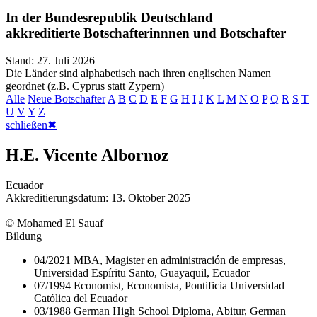
In der Bundesrepublik Deutschland
akkreditierte Botschafterinnnen und Botschafter
Stand:
27. Juli 2026
Die Länder sind alphabetisch nach ihren englischen Namen
geordnet (z.B. Cyprus statt Zypern)
Alle
Neue Botschafter
A
B
C
D
E
F
G
H
I
J
K
L
M
N
O
P
Q
R
S
T
U
V
Y
Z
schließen
✖
H.E. Vicente Albornoz
Ecuador
Akkreditierungsdatum:
13. Oktober 2025
©
Mohamed El Sauaf
Bildung
04/2021 MBA, Magister en administración de empresas,
Universidad Espíritu Santo, Guayaquil, Ecuador
07/1994 Economist, Economista, Pontificia Universidad
Católica del Ecuador
03/1988 German High School Diploma, Abitur, German