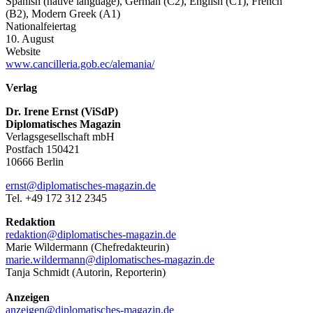
Spanish (native language), German (C2), English (C1), French
(B2), Modern Greek (A1)
Nationalfeiertag
10. August
Website
www.cancilleria.gob.ec/alemania/
Verlag
Dr. Irene Ernst (ViSdP)
Diplomatisches Magazin
Verlagsgesellschaft mbH
Postfach 150421
10666 Berlin
ernst@diplomatisches-magazin.de
Tel. +49 172 312 2345
Redaktion
redaktion@diplomatisches-magazin.de
Marie Wildermann (Chefredakteurin)
marie.wildermann@diplomatisches-magazin.de
Tanja Schmidt (Autorin, Reporterin)
Anzeigen
anzeigen@diplomatisches-magazin.de